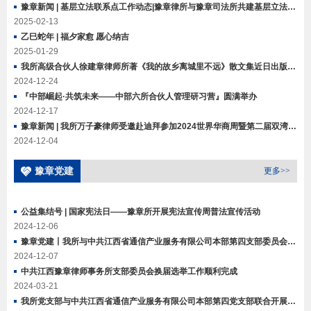
豫章新闻 | 基层立法联系点工作动态|豫章律所与豫章司法所共建基层立法信息采集点
2025-02-13
乙巳蛇年 | 福夕家愈 愿心纳吉
2025-01-29
我所高级合伙人徐建章律师所著《我的故乡离城里不远》散文集近日出版发行
2024-12-24
『中部崛起·共筑未来——中部六所合伙人管理研习营』圆满举办
2024-12-17
豫章新闻 | 我所万子豪律师受邀赴迪拜参加2024世界华商周暨第二届双湾论坛并出席参加中东国际工程和国际仲裁法律实务研讨会等活动
2024-12-04
豫章党建
更多>>
公益集结号 | 国家宪法日——豫章所开展宪法宣传周普法宣传活动
2024-12-06
豫章党建丨我所与中共江西省通信产业服务有限公司本部第四支部委员会开展“党建翼联”主题党日活动
2024-12-07
中共江西豫章律师事务所支部委员会换届选举工作顺利完成
2024-03-21
我所党支部与中共江西省通信产业服务有限公司本部第四党支部联合开展“党建翼联”活动