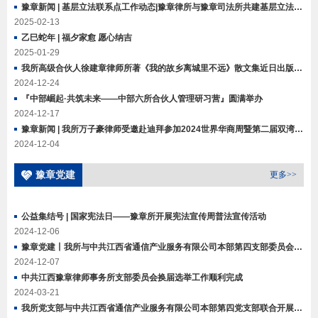
豫章新闻 | 基层立法联系点工作动态|豫章律所与豫章司法所共建基层立法信息采集点
2025-02-13
乙巳蛇年 | 福夕家愈 愿心纳吉
2025-01-29
我所高级合伙人徐建章律师所著《我的故乡离城里不远》散文集近日出版发行
2024-12-24
『中部崛起·共筑未来——中部六所合伙人管理研习营』圆满举办
2024-12-17
豫章新闻 | 我所万子豪律师受邀赴迪拜参加2024世界华商周暨第二届双湾论坛并出席参加中东国际工程和国际仲裁法律实务研讨会等活动
2024-12-04
豫章党建
更多>>
公益集结号 | 国家宪法日——豫章所开展宪法宣传周普法宣传活动
2024-12-06
豫章党建丨我所与中共江西省通信产业服务有限公司本部第四支部委员会开展“党建翼联”主题党日活动
2024-12-07
中共江西豫章律师事务所支部委员会换届选举工作顺利完成
2024-03-21
我所党支部与中共江西省通信产业服务有限公司本部第四党支部联合开展“党建翼联”活动