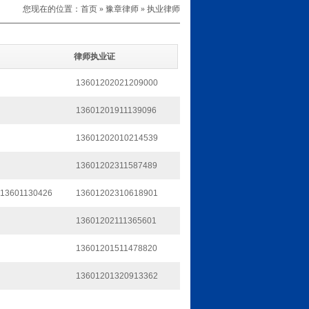
您现在的位置：
首页
»
豫章律师
»
执业律师
律师执业证
13601202021209000
13601201911139096
13601202010214539
13601202311587489
601130426
13601202310618901
13601202111365601
13601201511478820
13601201320913362