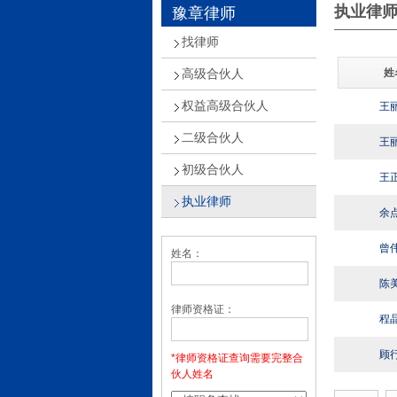
执业律
豫章律师
找律师
姓
高级合伙人
权益高级合伙人
王
二级合伙人
王
初级合伙人
王
执业律师
余
曾
姓名：
陈
律师资格证：
程
顾
*律师资格证查询需要完整合
伙人姓名